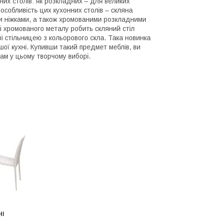
их столів: як розкладних – для великих
 особливість цих кухонних столів – скляна
ми ніжками, а також хромованими розкладними
і хромованого металу робить скляний стіл
зі стільницею з кольорового скла. Така новинка
шої кухні. Купивши такий предмет меблів, ви
м у цьому творчому виборі.
НІ