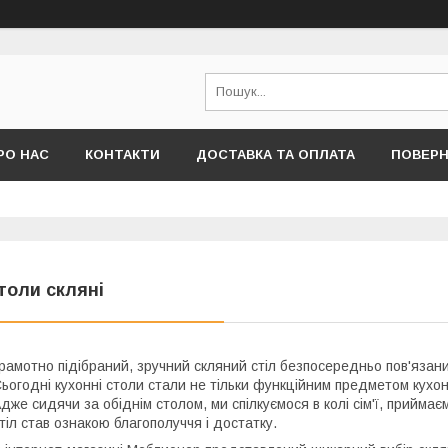
РО НАС
КОНТАКТИ
ДОСТАВКА ТА ОПЛАТА
ПОВЕРН
толи скляні
рамотно підібраний, зручний скляний стіл безпосередньо пов'язани
ьогодні кухонні столи стали не тільки функційним предметом кухо
дже сидячи за обіднім столом, ми спілкуємося в колі сім'ї, приймає
тіл став ознакою благополуччя і достатку.