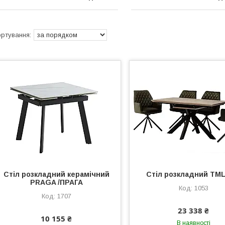
Стіл розкладний керамічний
Стіл розкладний TML
PRAGA /ПРАГА
1053
1707
23 338 ₴
10 155 ₴
В наявності