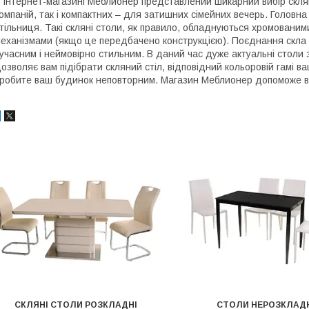
 інтернет-магазині Меблионер представлений шикарний вибір склян
омпаній, так і компактних – для затишних сімейних вечерь. Головна
тільниця. Такі скляні столи, як правило, обладнуються хромовани
еханізмами (якщо це передбачено конструкцією). Поєднання скла 
учасним і неймовірно стильним. В даний час дуже актуальні столи 
озволяє вам підібрати скляний стіл, відповідний кольоровій гамі ва
робите ваш будинок неповторним. Магазин Меблионер допоможе ва
СКЛЯНІ СТОЛИ РОЗКЛАДНІ
СТОЛИ НЕРОЗКЛАД