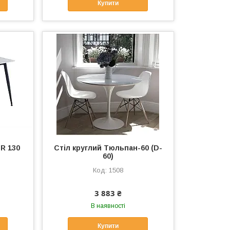
Купити
R 130
Стіл круглий Тюльпан-60 (D-
60)
1508
3 883 ₴
В наявності
Купити