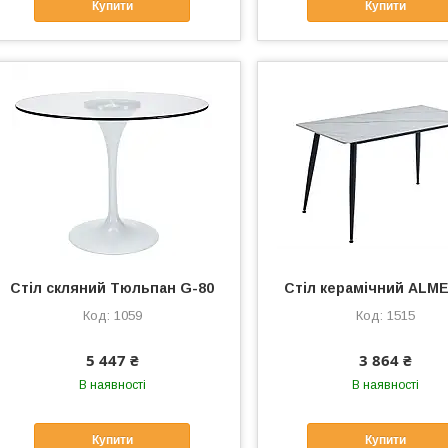
Купити
Купити
Стіл скляний Тюльпан G-80
Стіл керамічний ALME
1059
1515
5 447 ₴
3 864 ₴
В наявності
В наявності
Купити
Купити