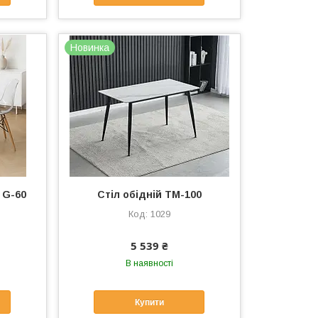
Новинка
 G-60
Стіл обідній TM-100
1029
5 539 ₴
В наявності
Купити