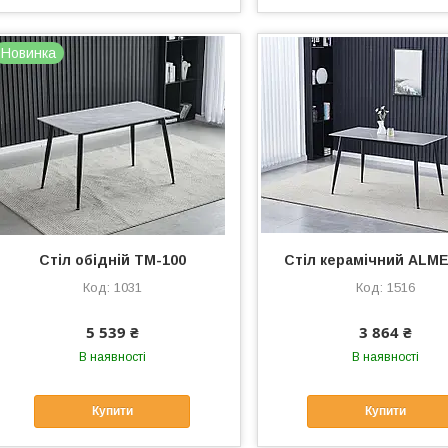
Новинка
Стіл обідній TM-100
Стіл керамічний ALME
1031
1516
5 539 ₴
3 864 ₴
В наявності
В наявності
Купити
Купити