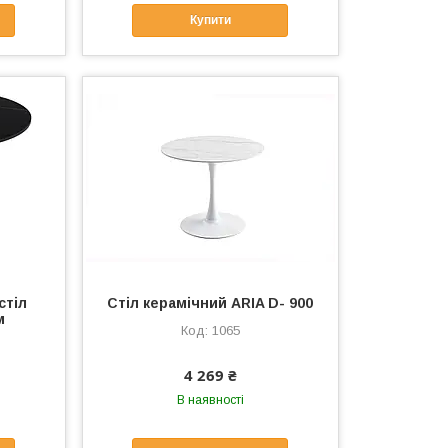
Купити
стіл
Стіл керамічний ARIA D- 900
м
1065
4 269 ₴
В наявності