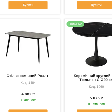
Купити
Купити
Новинка
Стіл керамічний Роалті
Керамічний круглий 
Тюльпан С Ø90 с
1484
1060
4 882 ₴
5 075 ₴
В наявності
В наявності