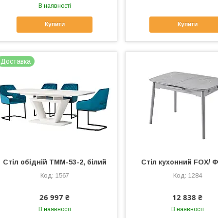
В наявності
Купити
Купити
Доставка
Стіл обідній ТMM-53-2, білий
Стіл кухонний FOX/ 
1567
1284
26 997 ₴
12 838 ₴
В наявності
В наявності