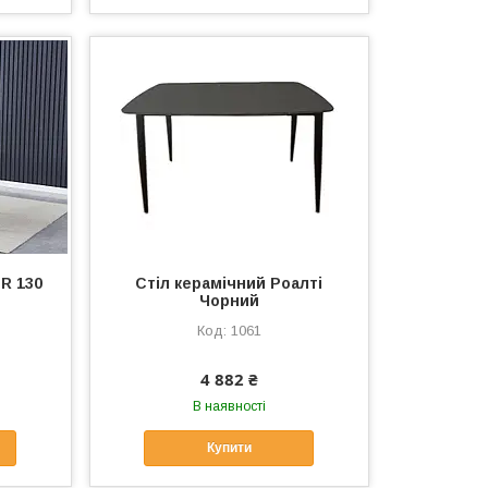
R 130
Стіл керамічний Роалті
Чорний
1061
4 882 ₴
В наявності
Купити