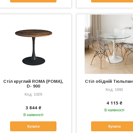
Стіл круглий ROMA (РОМА),
Стіл обідній Тюльпан
D- 900
1691
1026
4 115 ₴
3 844 ₴
В наявності
В наявності
Купити
Купити