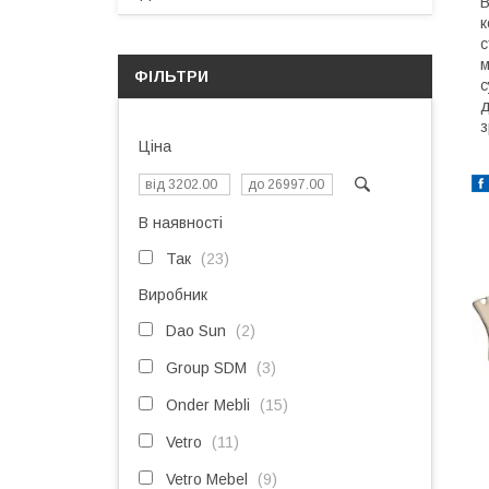
В
к
с
м
ФІЛЬТРИ
с
д
з
Ціна
В наявності
Так
23
Виробник
Dao Sun
2
Group SDM
3
Onder Mebli
15
Vetro
11
Vetro Mebel
9