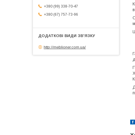
К
+380 (99) 338-70-47
в
+380 (67) 757-73-96
С
м
Ц
http://meblioner.com.ua/
Г
д
П
Х
К
Д
п