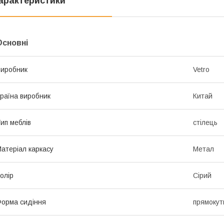
арактеристики
Основні
иробник
Vetro
раїна виробник
Китай
ип меблів
стілець
атеріал каркасу
Метал
олір
Сірий
орма сидіння
прямокут