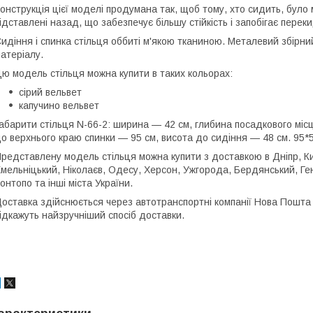
онструкція цієї моделі продумана так, щоб тому, хто сидить, було 
ідставлені назад, що забезпечує більшу стійкість і запобігає пере
идіння і спинка стільця оббиті м'якою тканиною. Металевий збірн
атеріалу.
ю модель стільця можна купити в таких кольорах:
сірий вельвет
капучино вельвет
абарити стільця N-66-2: ширина — 42 см, глибина посадкового міс
о верхнього краю спинки — 95 см, висота до сидіння — 48 см. 95*
редставлену модель стільця можна купити з доставкою в Дніпр, Київ
мельніцький, Ніколаєв, Одесу, Херсон, Ужгорода, Бердянський, Гені
онтопо та інші міста України.
оставка здійснюється через автотранспортні компанії Нова Пошта
ідкажуть найзручніший спосіб доставки.