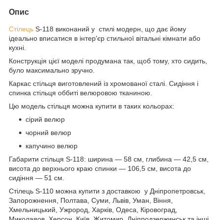
Опис
Стілець
S-118 виконаний у стилі модерн, що дає йому
ідеально вписатися в інтер'єр стильної вітальні кімнати або
кухні.
Конструкція цієї моделі продумана так, щоб тому, хто сидить,
було максимально зручно.
Каркас стільця виготовлений із хромованої сталі. Сидіння і
спинка стільця оббиті велюровою тканиною.
Цю модель стільця можна купити в таких кольорах:
сірий велюр
чорний велюр
капучино велюр
Габарити стільця S-118: ширина — 58 см, глибина — 42,5 см,
висота до верхнього краю спинки — 106,5 см, висота до
сидіння — 51 см.
Стілець S-110 можна купити з доставкою у Дніпропетровськ,
Запорожнення, Полтава, Суми, Львів, Уман, Віння,
Хмельницький, Ужрород, Харків, Одеса, Кіровоград,
Миколаяов, Херсон, Київ, Житомир, Дніпродзержинськ та інші