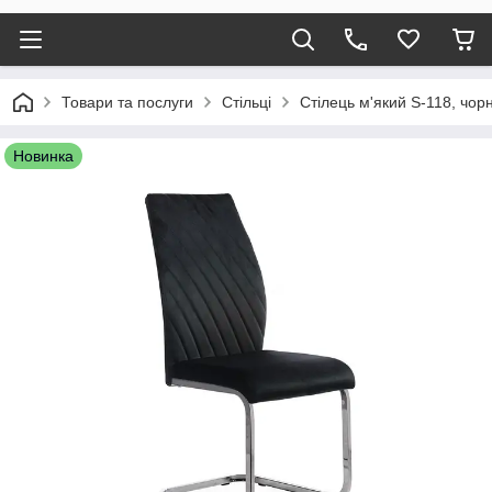
Товари та послуги
Стільці
Стілець м'який S-118, чо
Новинка