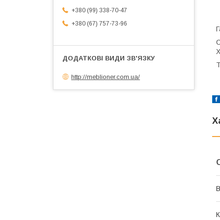
+380 (99) 338-70-47
+380 (67) 757-73-96
Г
С
Х
Т
http://meblioner.com.ua/
Х
В
К