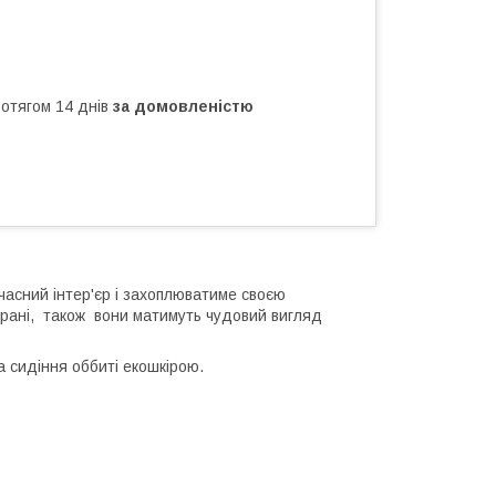
ротягом 14 днів
за домовленістю
учасний інтер'єр і захоплюватиме своєю
торані, також вони матимуть чудовий вигляд
 та сидіння оббиті екошкірою.