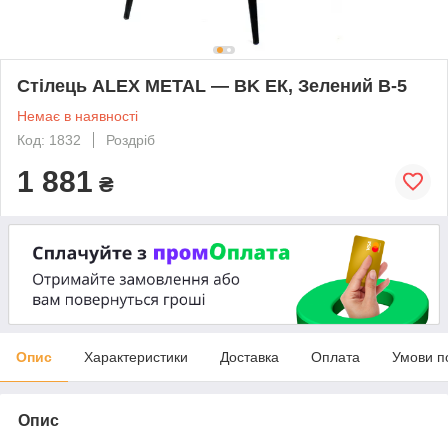
Стілець ALEX METAL — BK ЕК, Зелений В-5
Немає в наявності
Код: 1832
Роздріб
1 881
₴
Опис
Характеристики
Доставка
Оплата
Умови п
Опис