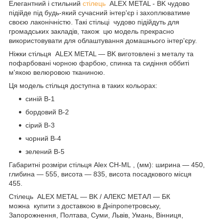
Елегантний і стильний
стілець
ALEX METAL - BK чудово
підійде під будь-який сучасний інтер'єр і захоплюватиме
своєю лаконічністю. Такі стільці чудово підійдуть для
громадських закладів, також цю модель прекрасно
використовувати для облаштування домашнього інтер'єру.
Ніжки стільця ALEX METAL — BK виготовлені з металу та
пофарбовані чорною фарбою, спинка та сидіння оббиті
м'якою велюровою тканиною.
Ця модель стільця доступна в таких кольорах:
синій В-1
бордовий В-2
сірий В-3
чорний В-4
зелений В-5
Габаритні розміри стільця Alex CН-ML , (мм): ширина — 450,
глибина — 555, висота — 835, висота посадкового місця
455.
Стілець ALEX METAL — BK / АЛЕКС МЕТАЛ — БК
можна купити з доставкою в Дніпропетровську,
Запорожнення, Полтава, Суми, Львів, Умань, Вінниця,