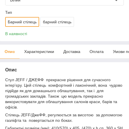
Білий
Тип
Барний стілець
барний стілець
В наявності
Опис
Характеристики
Доставка
Оплата
Умови п
Опис
Стул JEFF / ДЖЕФФ прекрасне рішення для сучасного
інтер'єру. Цей стілець комфортний і лаконічний, вона чудово
підійде як для домашнього облаштування, так і для
громадських закладів. Також цю модель прекрасно
використовувати для облаштування салонів краси, барів та
офісів.
Стілець JEFF/ДжеФФ, регулюється за висотою за допомогою
газліфта та повертається по боках.
Габаритні розміри (мм): 410(570) х 405 (470) х h сп. 360 x SH