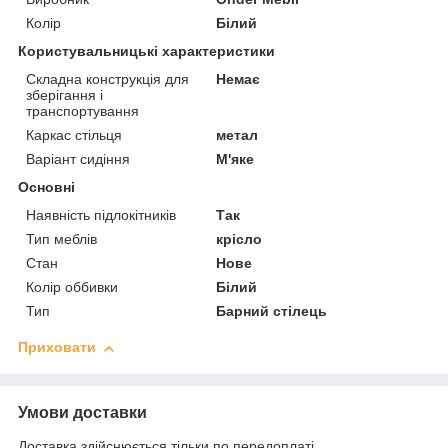
Колір
Білий
Користувальницькі характеристики
Складна конструкція для
Немає
зберігання і
транспортування
Каркас стільця
метал
Варіант сидіння
М'яке
Основні
Наявність підлокітників
Так
Тип меблів
крісло
Стан
Нове
Колір оббивки
Білий
Тип
Барний стілець
Приховати
Умови доставки
Доставка здійснюється тільки по передоплаті.