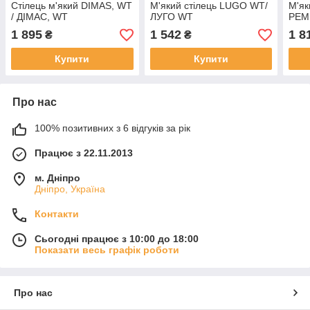
Стілець м'який DIMAS, WT
М'який стілець LUGO WT/
М'як
/ ДІМАС, WT
ЛУГО WT
РЕМ
1 895
1 542
1 8
₴
₴
Купити
Купити
Про нас
100% позитивних з 6 відгуків за рік
Працює з 22.11.2013
м. Дніпро
Дніпро, Україна
Контакти
Сьогодні працює з 10:00 до 18:00
Показати весь графік роботи
Про нас