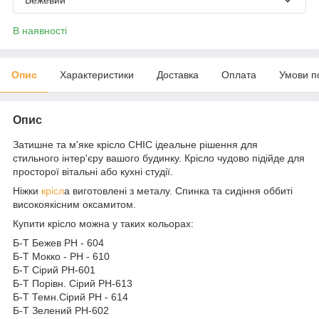
Бежевий
В наявності
Опис
Характеристики
Доставка
Оплата
Умови п
Опис
Затишне та м'яке крісло CHIC ідеальне рішення для
стильного інтер'єру вашого будинку. Крісло чудово підійде для
просторої вітальні або кухні студії.
Ніжки
крісл
а виготовлені з металу. Спинка та сидіння оббиті
високоякісним оксамитом.
Купити крісло можна у таких кольорах:
Б-Т Бежев PH - 604
Б-Т Mокко - PH - 610
Б-Т Сірий PH-601
Б-Т Порівн. Сірий PH-613
Б-Т Темн.Сірий PH - 614
Б-Т Зелений PH-602