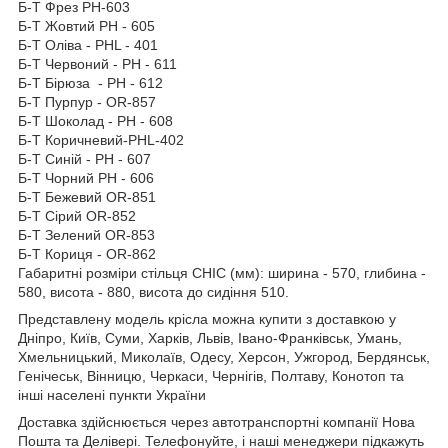
Б-Т Фрез PH-603
Б-Т Жовтий PH - 605
Б-Т Оліва - PHL - 401
Б-Т Червоний - PH - 611
Б-Т Бірюза - PH - 612
Б-Т Пурпур - OR-857
Б-Т Шоколад - PH - 608
Б-Т Коричневий-PHL-402
Б-Т Синій - PH - 607
Б-Т Чорний PH - 606
Б-Т Бежевий OR-851
Б-Т Сірий OR-852
Б-Т Зелений OR-853
Б-Т Кориця - OR-862
Габаритні розміри стільця CHIC (мм): ширина - 570, глибина -
580, висота - 880, висота до сидіння 510.
Представлену модель крісла можна купити з доставкою у
Дніпро, Київ, Суми, Харків, Львів, Івано-Франківськ, Умань,
Хмельницький, Миколаїв, Одесу, Херсон, Ужгород, Бердянськ,
Генічеськ, Вінницю, Черкаси, Чернігів, Полтаву, Конотоп та
інші населені пункти України
Доставка здійснюється через автотранспортні компанії Нова
Пошта та Делівері. Телефонуйте, і наші менеджери підкажуть