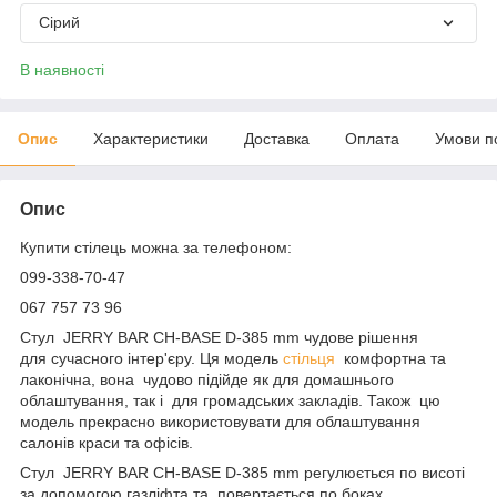
Сірий
В наявності
Опис
Характеристики
Доставка
Оплата
Умови п
Опис
Купити стілець можна за телефоном:
099-338-70-47
067 757 73 96
Стул JERRY BAR CH-BASE D-385 mm чудове рішення
для сучасного інтер'єру. Ця модель
стільця
комфортна та
лаконічна, вона чудово підійде як для домашнього
облаштування, так і для громадських закладів. Також цю
модель прекрасно використовувати для облаштування
салонів краси та офісів.
Стул JERRY BAR CH-BASE D-385 mm регулюється по висоті
за допомогою газліфта та повертається по боках.