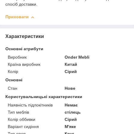
спосіб доставки.
Приховати
Характеристики
Основні атрибути
Виробник
Onder Mebli
Країна виробник
Китай
Колір
Сірий
Основні
Стан
Нове
Користувальницькі характеристики
Наявність підлокітників
Немає
Тип меблів
стілець
Колір оббивки
Сірий
Варіант сидіння
М'яке
Тип опор
Круг