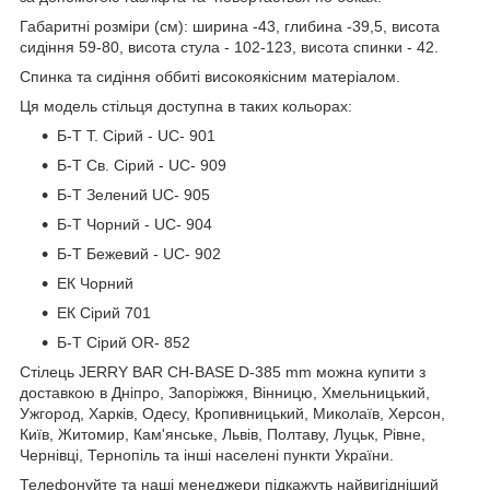
Габаритні розміри (см): ширина -43, глибина -39,5, висота
сидіння 59-80, висота стула - 102-123, висота спинки - 42.
Спинка та сидіння оббиті високоякісним матеріалом.
Ця модель стільця доступна в таких кольорах:
Б-Т Т. Сірий - UC- 901
Б-Т Св. Сірий - UC- 909
Б-Т Зелений UC- 905
Б-Т Чорний - UC- 904
Б-Т Бежевий - UC- 902
ЕК Чорний
ЕК Сірий 701
Б-Т Сірий OR- 852
Стілець JERRY BAR CH-BASE D-385 mm можна купити з
доставкою в Дніпро, Запоріжжя, Вінницю, Хмельницький,
Ужгород, Харків, Одесу, Кропивницький, Миколаїв, Херсон,
Київ, Житомир, Кам'янське, Львів, Полтаву, Луцьк, Рівне,
Чернівці, Тернопіль та інші населені пункти України.
Телефонуйте та наші менеджери підкажуть найвигідніший