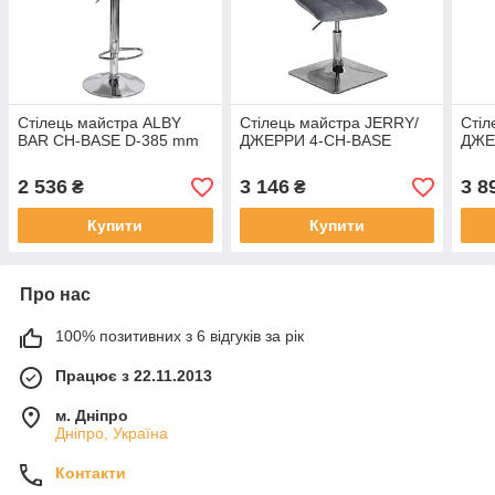
Стілець майстра ALBY
Стілець майстра JERRY/
Стіл
BAR CH-BASE D-385 mm
ДЖЕРРИ 4-CH-BASE
ДЖЕ
2 536
3 146
3 8
₴
₴
Купити
Купити
Про нас
100% позитивних з 6 відгуків за рік
Працює з 22.11.2013
м. Дніпро
Дніпро, Україна
Контакти