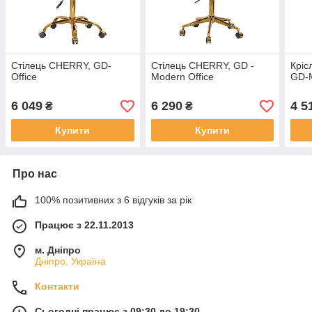
Стілець CHERRY, GD-
Стілець CHERRY, GD -
Кріс
Office
Modern Office
GD-M
6 049
6 290
4 5
₴
₴
Купити
Купити
Про нас
100% позитивних з 6 відгуків за рік
Працює з 22.11.2013
м. Дніпро
Дніпро, Україна
Контакти
Сьогодні працює з 09:30 до 19:30