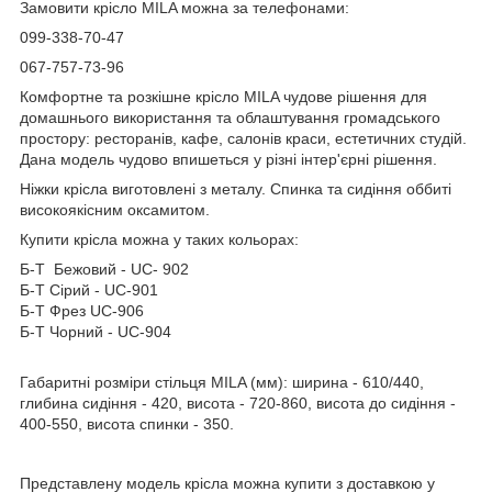
Замовити крісло MILA можна за телефонами:
099-338-70-47
067-757-73-96
Комфортне та розкішне крісло MILA чудове рішення для
домашнього використання та облаштування громадського
простору: ресторанів, кафе, салонів краси, естетичних студій.
Дана модель чудово впишеться у різні інтер'єрні рішення.
Ніжки крісла виготовлені з металу. Спинка та сидіння оббиті
високоякісним оксамитом.
Купити крісла можна у таких кольорах:
Б-Т Бежовий - UC- 902
Б-Т Сірий - UC-901
Б-Т Фрез UC-906
Б-Т Чорний - UC-904
Габаритні розміри стільця MILA (мм): ширина - 610/440,
глибина сидіння - 420, висота - 720-860, висота до сидіння -
400-550, висота спинки - 350.
Представлену модель крісла можна купити з доставкою у