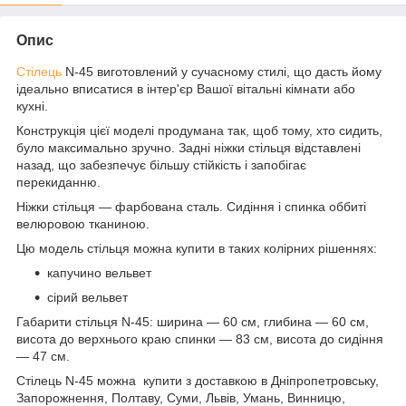
Опис
Стілець
N-45 виготовлений у сучасному стилі, що дасть йому
ідеально вписатися в інтер'єр Вашої вітальні кімнати або
кухні.
Конструкція цієї моделі продумана так, щоб тому, хто сидить,
було максимально зручно. Задні ніжки стільця відставлені
назад, що забезпечує більшу стійкість і запобігає
перекиданню.
Ніжки стільця — фарбована сталь. Сидіння і спинка оббиті
велюровою тканиною.
Цю модель стільця можна купити в таких колірних рішеннях:
капучино вельвет
сірий вельвет
Габарити стільця N-45: ширина — 60 см, глибина — 60 см,
висота до верхнього краю спинки — 83 см, висота до сидіння
— 47 см.
Стілець N-45 можна купити з доставкою в Дніпропетровську,
Запорожнення, Полтаву, Суми, Львів, Умань, Винницю,