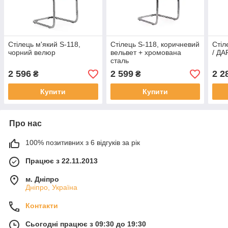
Стілець м'який S-118,
Стілець S-118, коричневий
Стіл
чорний велюр
вельвет + хромована
/ Д
сталь
2 596
2 599
2 2
₴
₴
Купити
Купити
Про нас
100% позитивних з 6 відгуків за рік
Працює з 22.11.2013
м. Дніпро
Дніпро, Україна
Контакти
Сьогодні працює з 09:30 до 19:30